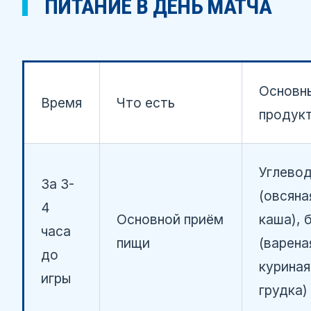
ПИТАНИЕ В ДЕНЬ МАТЧА
Основн
Время
Что есть
продук
Углево
За 3-
(овсяна
4
Основной приём
каша), 
часа
пищи
(варена
до
куриная
игры
грудка)