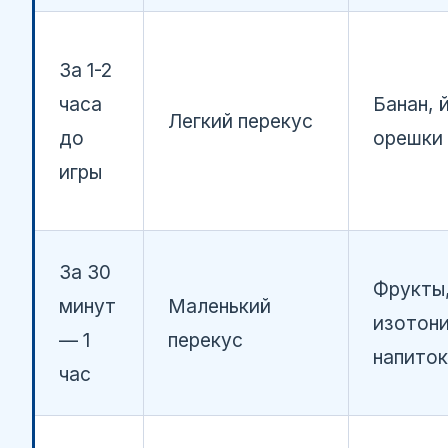
За 1-2
часа
Банан, 
Легкий перекус
до
орешки
игры
За 30
Фрукты
минут
Маленький
изотон
— 1
перекус
напиток
час