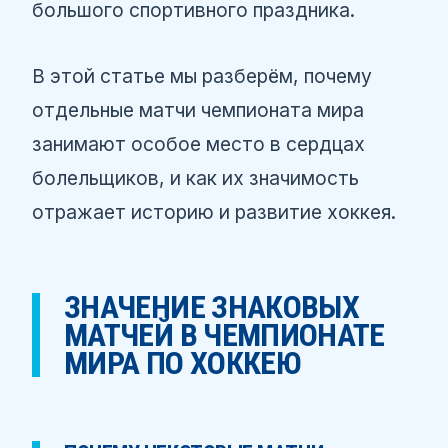
большого спортивного праздника.
В этой статье мы разберём, почему
отдельные матчи чемпионата мира
занимают особое место в сердцах
болельщиков, и как их значимость
отражает историю и развитие хоккея.
ЗНАЧЕНИЕ ЗНАКОВЫХ
МАТЧЕЙ В ЧЕМПИОНАТЕ
МИРА ПО ХОККЕЮ