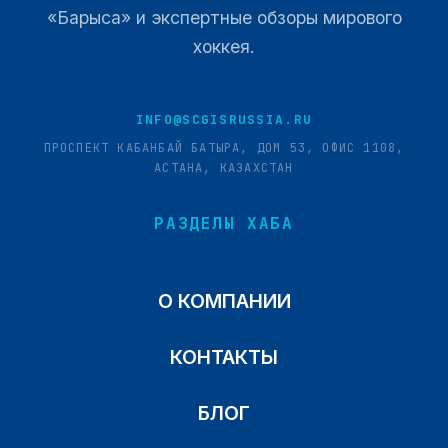
«Барыса» и экспертные обзоры мирового
хоккея.
INFO@SCGISRUSSIA.RU
ПРОСПЕКТ КАБАНБАЙ БАТЫРА, ДОМ 53, ОФИС 1108,
АСТАНА, КАЗАХСТАН
РАЗДЕЛЫ ХАБА
О КОМПАНИИ
КОНТАКТЫ
БЛОГ