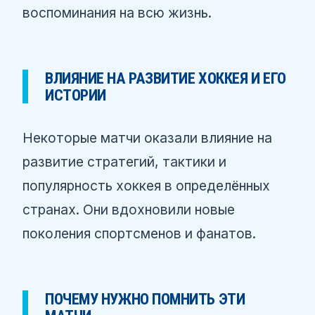
воспоминания на всю жизнь.
ВЛИЯНИЕ НА РАЗВИТИЕ ХОККЕЯ И ЕГО
ИСТОРИИ
Некоторые матчи оказали влияние на
развитие стратегий, тактики и
популярность хоккея в определённых
странах. Они вдохновили новые
поколения спортсменов и фанатов.
ПОЧЕМУ НУЖНО ПОМНИТЬ ЭТИ