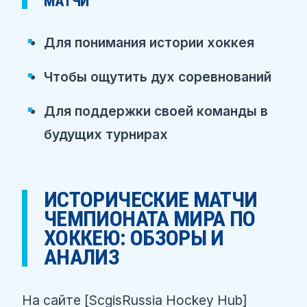
МАТЧИ
Для понимания истории хоккея
Чтобы ощутить дух соревнований
Для поддержки своей команды в
будущих турнирах
ИСТОРИЧЕСКИЕ МАТЧИ
ЧЕМПИОНАТА МИРА ПО
ХОККЕЮ: ОБЗОРЫ И
АНАЛИЗ
На сайте [ScgisRussia Hockey Hub]