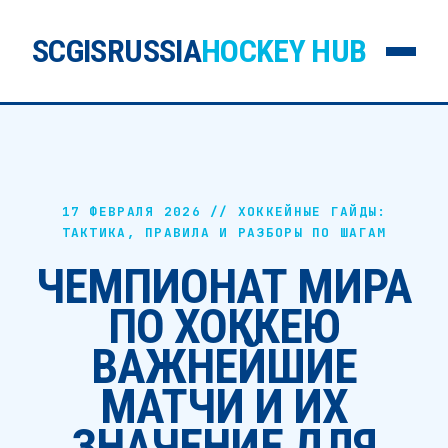
SCGISRUSSIA
HOCKEY HUB
17 ФЕВРАЛЯ 2026 //
ХОККЕЙНЫЕ ГАЙДЫ:
ТАКТИКА, ПРАВИЛА И РАЗБОРЫ ПО ШАГАМ
ЧЕМПИОНАТ МИРА
ПО ХОККЕЮ
ВАЖНЕЙШИЕ
МАТЧИ И ИХ
ЗНАЧЕНИЕ ДЛЯ